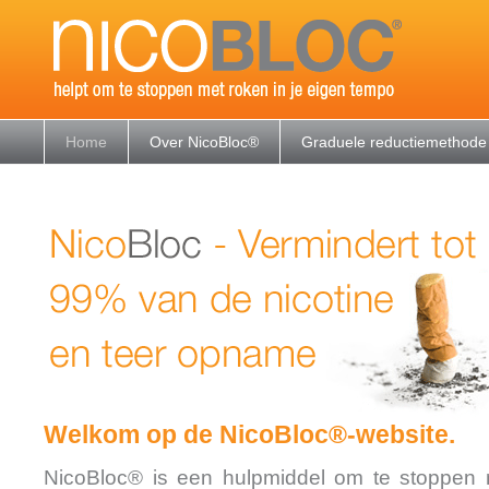
Home
Over NicoBloc®
Graduele reductiemethode
Welkom op de NicoBloc®-website.
NicoBloc® is een hulpmiddel om te stoppen 