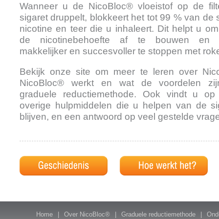
Wanneer u de NicoBloc® vloeistof op de fil
sigaret druppelt, blokkeert het tot 99 % van de 
nicotine en teer die u inhaleert. Dit helpt u om 
de nicotinebehoefte af te bouwen en uit
makkelijker en succesvoller te stoppen met rok
Bekijk onze site om meer te leren over Nic
NicoBloc® werkt en wat de voordelen zi
graduele reductiemethode. Ook vindt u op
overige hulpmiddelen die u helpen van de sig
blijven, en een antwoord op veel gestelde vrag
Home
|
Over NicoBloc®
|
Graduele reductiemethode
|
Ond